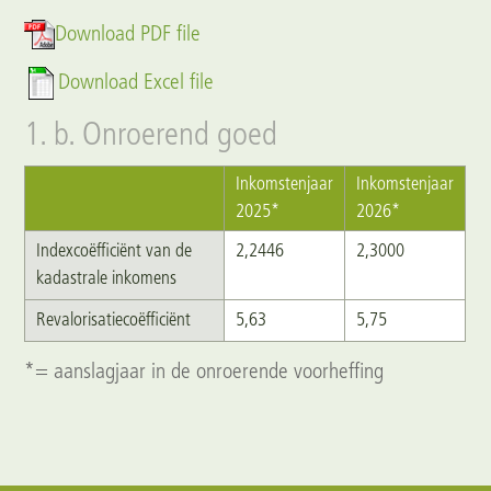
Download PDF file
Download Excel file
1. b. Onroerend goed
Inkomstenjaar
Inkomstenjaar
2025*
2026*
Indexcoëfficiënt van de
2,2446
2,3000
kadastrale inkomens
Revalorisatiecoëfficiënt
5,63
5,75
*= aanslagjaar in de onroerende voorheffing